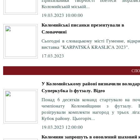
Прихильники творчості поетеси зібрали
Коломийській міській...
19.03.2023 10:00:00
Коломийські писанки презентували в
Словаччині
Сьогодні в словацькому місті Гуменне, відкр
виставка "KARPATSKÁ KRASLICA 2023".
17.03.2023
СПО
У Коломийському районі визначили володар
Суперкубка із футзалу. Відео
Понад 6 десятків команд стартувало на поч
чемпіонату Коломийщини з футзалу. 
розігрували комплекти нагород у трьох ліга
Кубок району. Цьогоріч...
19.03.2023 12:00:00
Коломиян запрошуть в оновлений шаховий 