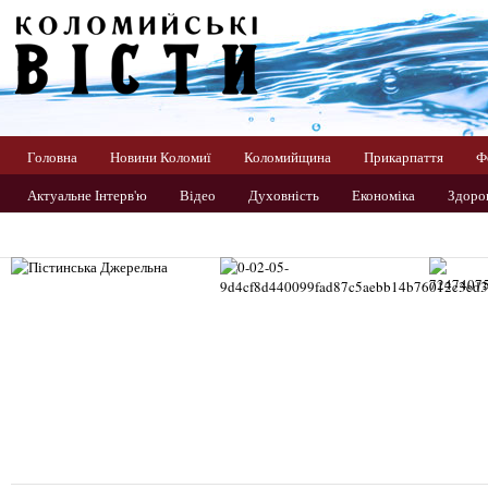
Головна
Новини Коломиї
Коломийщина
Прикарпаття
Ф
Актуальне Інтерв'ю
Відео
Духовність
Економіка
Здоров
Прикарпаття
Світ
Спорт
Україна
Фото
Цікаво