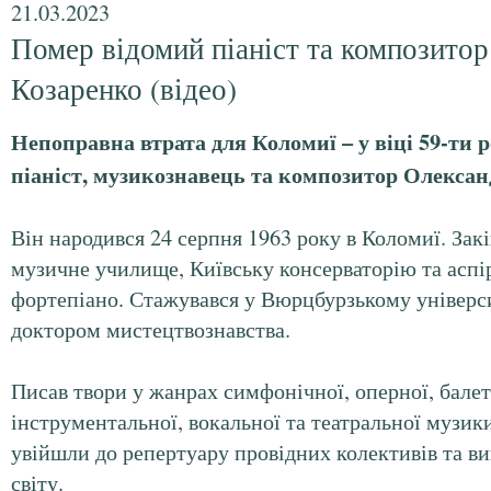
21.03.2023
Помер відомий піаніст та композито
Козаренко (відео)
Непоправна втрата для Коломиї – у віці 59-ти 
піаніст, музикознавець та композитор Олексан
Він народився 24 серпня 1963 року в Коломиї. Зак
музичне училище, Київську консерваторію та аспі
фортепіано. Стажувався у Вюрцбурзькому універси
доктором мистецтвознавства.
Писав твори у жанрах симфонічної, оперної, балет
інструментальної, вокальної та театральної музик
увійшли до репертуару провідних колективів та ви
світу.