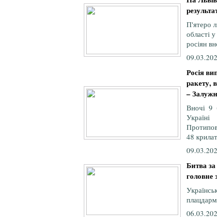
результат
П'ятеро л
області у
росіян вн
09.03.202
Росія ви
ракету, 
– Залуж
Вночі 9 
Україні
Протипов
48 крилат
09.03.202
Битва за
головне 
Україн
плацдарм 
06.03.202