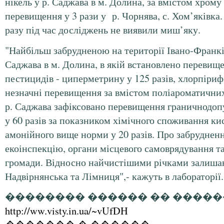
нікель у р. Саджава в м. Долина, за вмістом хром
перевищення у 3 рази у р. Чорнява, с. Хом’яківка.
разу під час досліджень не виявили миш’яку.
"Найбільш забрудненою на території Івано-Франків
Саджава в м. Долина, в якій встановлено перевищ
пестицидів - циперметрину у 125 разів, хлорпірифо
незначні перевищення за вмістом поліароматичних
р. Саджава зафіксовано перевищення граничнодо
у 60 разів за показником хімічного споживання ки
амонійного вище норми у 20 разів. Про забруднен
екоінспекцію, органи місцевого самоврядування та
громади. Відносно найчистішими річками залиша
Надвірнянська та Лімниця",- кажуть в лабораторії.
�������� ������ �� �����
http://ww.visty.in.ua/~vUfDH