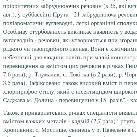
пріоритетних забруднюючих речовин (з 35, які виз
авт.), у суббасейні Прута - 21 забруднююча речов
поліароматичні вуглеводні, леткі органічні сполук
Особливу стурбованість викликає наявність у вод
вуглеводнів - речовин, які утворюються при згоран
рідкого чи газоподібного палива. Вони є хімічним
небезпечні для людини навіть при малій концентра
перевищення за вмістом цих речовин в річках Гнила
7,6 раза), р. Тлумачик, с. Локітка (в 2 рази), р. Чор
3,5 раза). Зафіксовано також високий вміст із п
хлорпірифос-етилу, який є інсектицидом широкого 
Саджава м. Долина - перевищення у 15 разів",- ка
Також в прикарпатських річках спеціалісти вияви
вмістом важких металів - кадмій (2,7 раза) і ртуть (
Кропивник, с. Мостище, свинець у р. Павельче в с. 