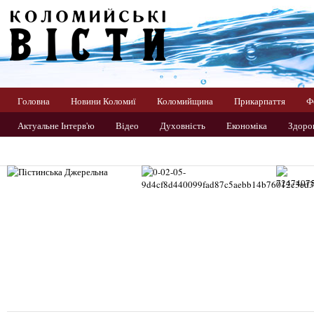
Головна
Новини Коломиї
Коломийщина
Прикарпаття
Ф
Актуальне Інтерв'ю
Відео
Духовність
Економіка
Здоров
Прикарпаття
Світ
Спорт
Україна
Фото
Цікаво