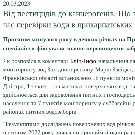
20.03.2023
Від пестицидів до канцерогенів: Що 
час перевірки води в прикарпатських
Протягом минулого року в деяких річках на П
спеціалісти фіксували значне перевищення за
Як розповіла в коментарі
Бліц-Інфо
начальниця ла
моніторингу вод Західного регіону Марія Засідко, 
Франківської області встановлено 18 пунктів моні
Дністра, 4 з яких - на масивах поверхневих вод, за
здійснюється для задоволення питних і господарс
населення та 7 пунктів моніторингу у суббасейні р
районах питних водозаборів.
"Результатами досліджень поверхневих вод річков
протягом 2022 року виявлено принаймні один раз 